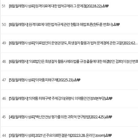
51
[8월 월례행사 성료] 원격의료에 대한 법적규제와 그 문제점(2022.8.22.)
50
[8월 월례행사] 원격의료에 대한 법적규제 관련 현황과 해법 토론(현두륜 변호사)
49
[6월 월례행사 성료] ‘의료법인의 운영권 양도, 회생절차 활용과 법적 문제점에 관한 고찰’(2022.6.2…
48
[6월 월례행사] '의료법인은 회생절차 활용사례와 법률 규정 충돌에 대한 해결방안 검토'(이정선 변호
47
[5월 월례행사 성료] ‘의약품 피해구제’(2022.5.23.)
46
[5월 월례행사] ‘의약품 피해구제’ 주제 강의(유명식 의약품안전정보본부장)
45
[4월 월례행사 성료] ‘백신안전성 평가를 위한 과학적 연구방법’(2022.4.25.)
44
[3월 월례행사 성료] 2021년 주요의료판결분석(2022.3.28. 온라인 zoom)