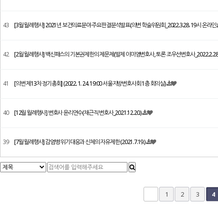
43
[3월 월례행사] 2021년 보건의료분야 주요판결분석발표(의변 학술위원회_2022.3.28. 19시 온라인
42
[2월 월례행사] 백신패스의 기본권제한의 제문제(발제 이미영변호사, 토론 조우선변호사_2022.2.28.
41
[의변 제13차 정기총회] (2022. 1. 24. 19:00 서울지방변호사회 1층 회의실)
40
[12월 월례행사] 변호사 윤리연수(채근직 변호사_2021.12.20.)
39
[7월 월례행사] 감염병 위기대응과 신체의 자유제한 (2021.7.19.)
맨끝
1
2
3
4