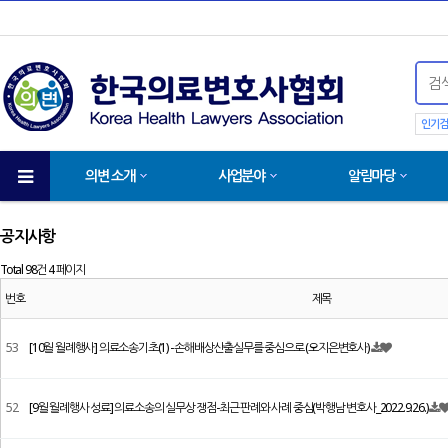
인기검
의변 소개
사업분야
알림마당
공지사항
Total 98건
4 페이지
번호
제목
53
[10월 월례행사] 의료소송기초(1) - 손해배상산출실무를 중심으로 (오지은변호사)
52
[9월 월례행사 성료] 의료소송의 실무상 쟁점-최근 판례와 사례 중심(박행남 변호사_2022.9.26.)