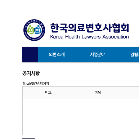
의변 소개
사업분야
알림
공지사항
Total 68건
6 페이지
번호
제목