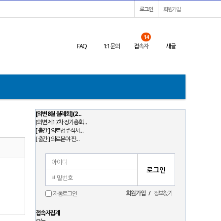
로그인
회원가입
14
FAQ
1:1문의
접속자
새글
[의변 8월 월례회](2…
[의변 제17차 정기총회…
[ 출간 ] 의료법주석서…
[ 출간 ] 의료분야 판…
회원가입
/
정보찾기
자동로그인
접속자집계