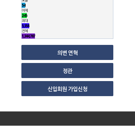
오늘
54
어제
245
최대
5,358
전체
1,344,787
의변 연혁
정관
신입회원 가입신청