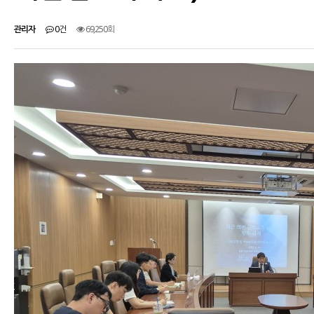
관리자
0건
69,250회