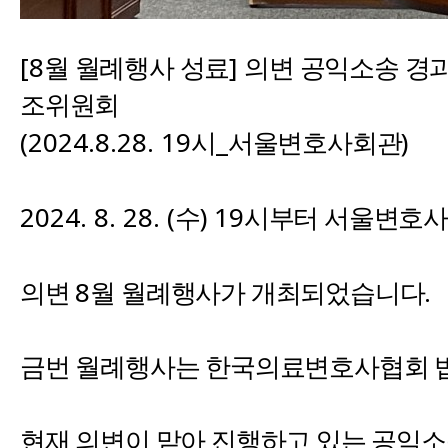
[8
]
월 월례행사 성료
의변 공익소송 경
조위원회
(2024.8.28. 19
_
)
시
서울변호사회관
2024. 8. 28. (
) 19
수
시부터 서울변호
8
.
의변
월 월례행사가 개최되었습니다
금번 월례행사는 한국의료변호사협회
현재 의변이 맡아 진행하고 있는 공익소