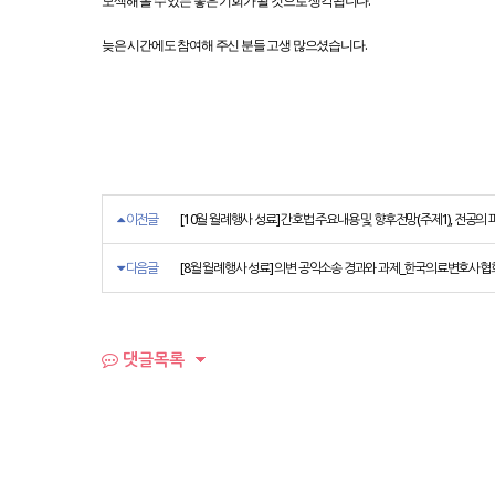
.
모색해 볼 수 있는 좋은 기회가 될 것으로 생각됩니다
.
늦은 시간에도 참여해 주신 분들 고생 많으셨습니다
이전글
[10월 월례행사 성료] 간호법 주요내용 및 향후전망(주제1), 전공의 파업
다음글
[8월 월례행사 성료] 의변 공익소송 경과와 과제_한국의료변호사협회 법
댓글목록