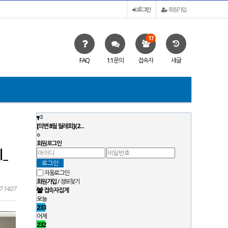
로그인
회원가입
17
FAQ
1:1문의
접속자
새글
[의변 8월 월례회](2…
[의변 제17차 
회원로그인
시_
자동로그인
회원가입
/
정보찾기
7 14:27
접속자집계
오늘
233
어제
232