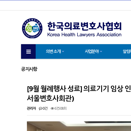
의변 소개
사업분야
알림
공지사항
[9월 월례행사 성료] 의료기기 임상 인허가
서울변호사회관)
관리자
0건
67,508회