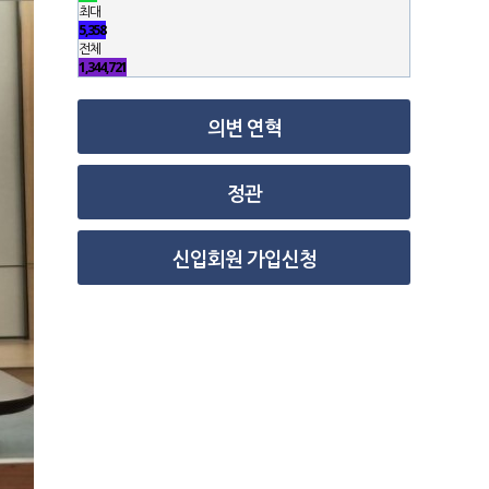
최대
5,358
전체
1,344,721
의변 연혁
정관
신입회원 가입신청