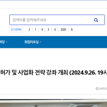
2
1
9
3
4
2023
8
인기검색어
마당
회원자료실
[ 출간 ] 의료분야 판…
 및 사업화 전략 강좌 개최 (2024.9.26. 19
24-09-2