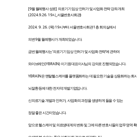
[9
]
월 월례행사 성료
의료기기 임상 인허가 및 사업화 전략 강좌 개최
(2024.9.26. 19
_
)
시
서울변호사회관
2024. 9. 26. (
) 19
1
목
시부터 서울변호사회관
층 회의실에서
9
.
의변
월 월례행사가 개최되었습니다
‘
’
금번 월례행사는
의료기기 임상 인허가 및 사업화 전략
에 관하여
(YBRAIN)
.
와이브레인
이기원 대표이사님의 강의로 진행되었습니다
YBRAIN
은 멘탈헬스케어를 플랫폼화하는 데 필요한 기술을 상용화하는 회
.
뇌잘환 등에 대한 전자약 개발기업입니다
,
신의료기술 개발과 인허가
사업화의 과정을 생생하게 들을 수 있는
.
정말 좋은 시간이었습니다
앞으로 헬스케어 및 의료생태계의 변화 및 그에 따른 변호사들의 업무 영역 