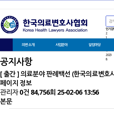
인기검
2
1
9
의변 소개
사업분야
알림마당
3
4
2023
공지사항
8
[ 출간 ] 의료분야 판례백선 (한국의료변호
페이지 정보
관리자
0건
84,756회
25-02-06 13:56
본문