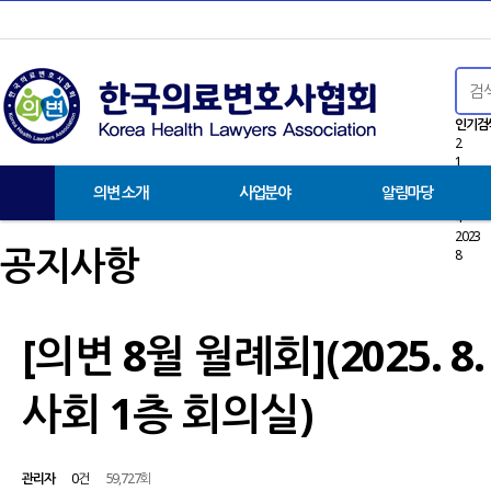
인기검
2
1
9
의변 소개
사업분야
알림마당
3
4
2023
공지사항
8
[의변 8월 월례회](2025. 8
사회 1층 회의실)
관리자
0건
59,727회