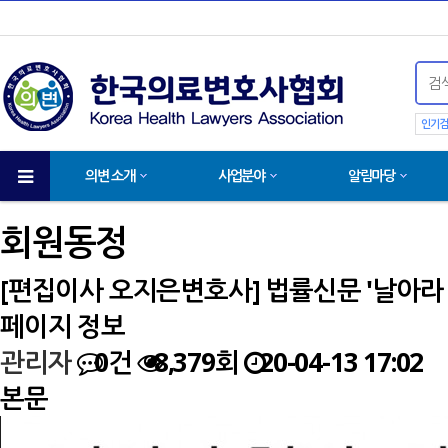
인기검
의변 소개
사업분야
알림마당
회원동정
[편집이사 오지은변호사] 법률신문 '날아라 청변'
페이지 정보
관리자
0건
8,379회
20-04-13 17:02
본문